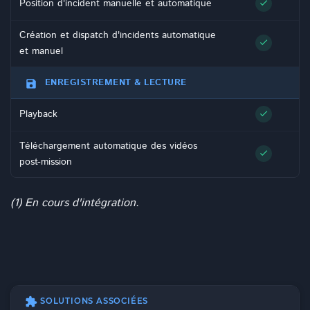
Position d'incident manuelle et automatique
check
Création et dispatch d'incidents automatique
check
et manuel
ENREGISTREMENT & LECTURE
save
Playback
check
Téléchargement automatique des vidéos
check
post-mission
(1) En cours d'intégration.
extension
SOLUTIONS ASSOCIÉES