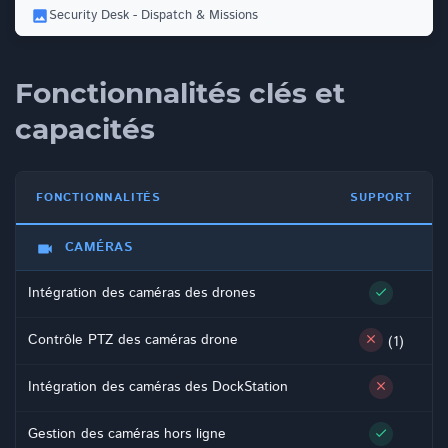
Security Desk - Dispatch & Missions
Fonctionnalités clés et
capacités
FONCTIONNALITÉS
SUPPORT
CAMÉRAS
videocam
Intégration des caméras des drones
check
Contrôle PTZ des caméras drone
close
(1)
Intégration des caméras des DockStation
close
Gestion des caméras hors ligne
check