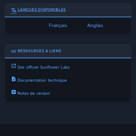
translate
LANGUES DISPONIBLES
Français
Anglais
link
RESSOURCES & LIENS
open_in_new
Site officiel Sunflower Labs
description
Documentation technique
article
Notes de version