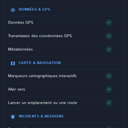
DONNÉES & GPS
gps_fixed
Données GPS
check
Transmission des coordonnées GPS
check
Métadonnées
check
CARTE & NAVIGATION
map
Marqueurs cartographiques interactifs
check
Aller vers
check
Lancer un emplacement ou une route
check
INCIDENTS & MISSIONS
notifications_active