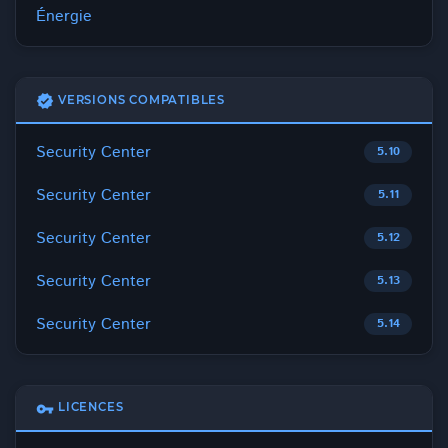
Énergie
verified
VERSIONS COMPATIBLES
Security Center
5.10
Security Center
5.11
Security Center
5.12
Security Center
5.13
Security Center
5.14
vpn_key
LICENCES